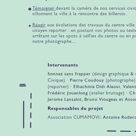
Témoigner
devant la caméra de nos services civi
sillonnent la ville à la rencontre des billerois.
Réagir
aux évolutions des travaux du centre ville
citoyen reporter : en postant vos photos ou text
arrêtant sur les spots à selfies du centre ou en 
notre photographe…
Intervenants
Sonnez sans frapper
(design graphique &
Pierre Coudouy
Civique) ·
(photographe)
Elhachmia Didi Alaoui
Valen
(reporter) ·
,
Frédéric Jouanlong
Ch
(atelier bruitage) ·
Jerome Lansalot, Bruno Viougeas et Asso
Responsables du projet
Antoine Roder
Association CUMAMOVI: