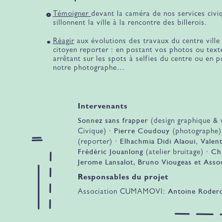
Témoigner
devant la caméra de nos services civi
sillonnent la ville à la rencontre des billerois.
Réagir
aux évolutions des travaux du centre ville
citoyen reporter : en postant vos photos ou text
arrêtant sur les spots à selfies du centre ou en 
notre photographe…
Intervenants
Sonnez sans frapper
(design graphique &
Pierre Coudouy
Civique) ·
(photographe)
Elhachmia Didi Alaoui
Valen
(reporter) ·
,
Frédéric Jouanlong
Ch
(atelier bruitage) ·
Jerome Lansalot, Bruno Viougeas et Asso
Responsables du projet
Antoine Roder
Association CUMAMOVI: