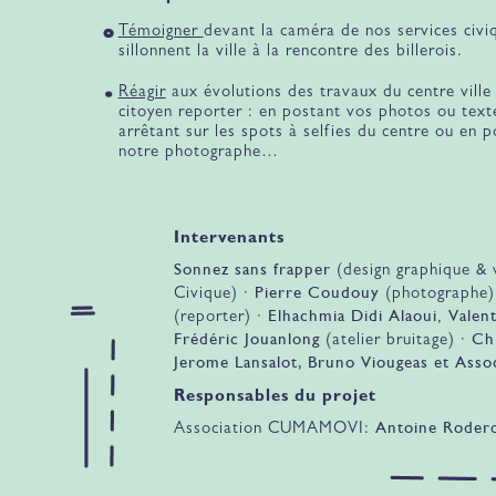
Témoigner
devant la caméra de nos services civi
sillonnent la ville à la rencontre des billerois.
Réagir
aux évolutions des travaux du centre ville
citoyen reporter : en postant vos photos ou text
arrêtant sur les spots à selfies du centre ou en 
notre photographe…
Intervenants
Sonnez sans frapper
(design graphique &
Pierre Coudouy
Civique) ·
(photographe)
Elhachmia Didi Alaoui
Valen
(reporter) ·
,
Frédéric Jouanlong
Ch
(atelier bruitage) ·
Jerome Lansalot, Bruno Viougeas et Asso
Responsables du projet
Antoine Roder
Association CUMAMOVI: